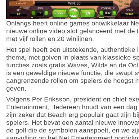
Onlangs heeft online games ontwikkelaar Ne
nieuwe online video slot gelanceerd met de t
met vijf rollen en 20 winlijnen.
Het spel heeft een uitstekende, authentieke l
thema, met golven in plaats van klassieke s
functies zoals gratis Waves, Wilds en de Oct
is een geweldige nieuwe functie, die swapt 
aangrenzende rollen om spelers de hoogst mo
geven.
Volgens Per Eriksson, president en chief exe
Entertainment, “Iedereen houdt van een dag
zijn zeker dat Beach erg populair gaat zijn b
spelers. Het bevat een aantal nieuwe innovat
de golf die de symbolen aanspoelt, en we zij
aanvulling op het Net Entertainment portfolio