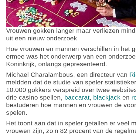
Vrouwen gokken langer maar verliezen minde
uit een nieuw onderzoek
Hoe vrouwen en mannen verschillen in het 
ermee was het onderwerp van een onderzoek
Koninkrijk, onlangs gepresenteerd.
Michael Charalambous, een directeur van
Ri
meldden dat de studie van speler statistieke
10.000 gokkers verspreid over twee website
drie casino spellen,
baccarat
,
blackjack
en
r
bestuderen hoe mannen en vrouwen de voor
spelen.
Het toont aan dat in speler getallen er vee
vrouwen zijn, zo’n 82 procent van de regelma